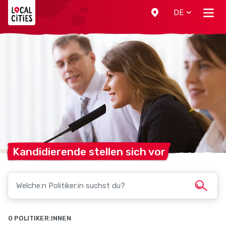
Localcities
DE
Kandidierende stellen sich
vor
0 POLITIKER:INNEN