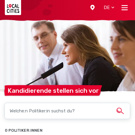
Localcities
DE
Kandidierende stellen sich
vor
0 POLITIKER:INNEN