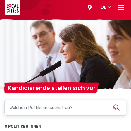
Localcities
DE
Kandidierende stellen sich
vor
0 POLITIKER:INNEN