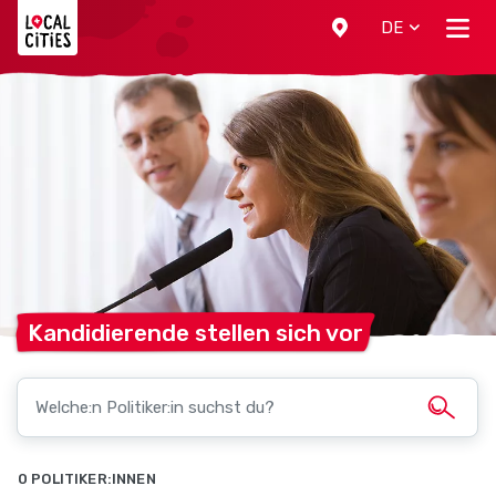
Localcities
DE
Kandidierende stellen sich
vor
0 POLITIKER:INNEN