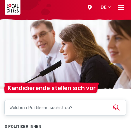
Localcities
DE
Kandidierende stellen sich
vor
0 POLITIKER:INNEN