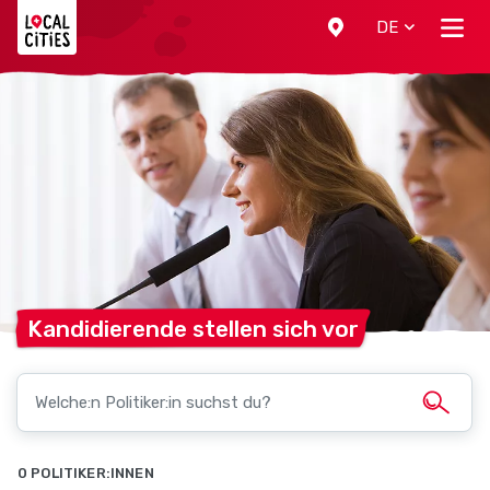
Localcities
DE
Kandidierende stellen sich
vor
0 POLITIKER:INNEN