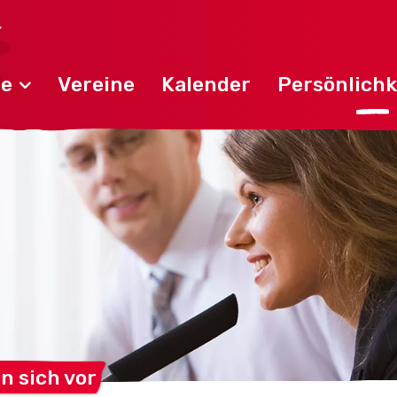
de
Vereine
Kalender
Persönlichk
en sich
vor