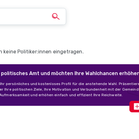
h keine Politiker:innen eingetragen.
in politisches Amt und möchten Ihre Wahlchancen erhöhe
s Ihr persönliches und kostenloses Profil für die anstehende Wahl. Präsentier
r Ihre politischen Ziele, Ihre Motivation und Verbundenheit mit der Gemeind
 Aufmerksamkeit und erhöhen einfach und effizient Ihre Reichweite.