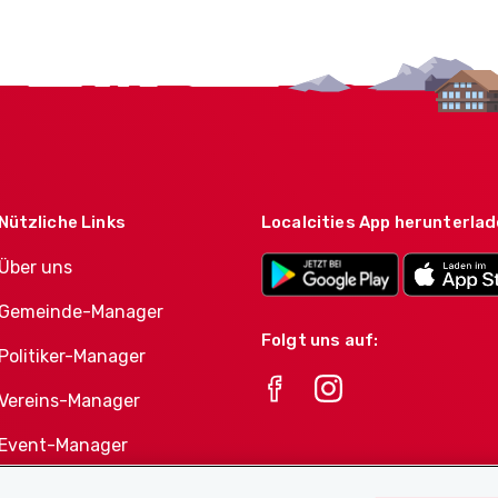
Nützliche Links
Localcities App herunterla
Über uns
Gemeinde-Manager
Folgt uns auf:
Politiker-Manager
Vereins-Manager
Event-Manager
Athletes-Manager