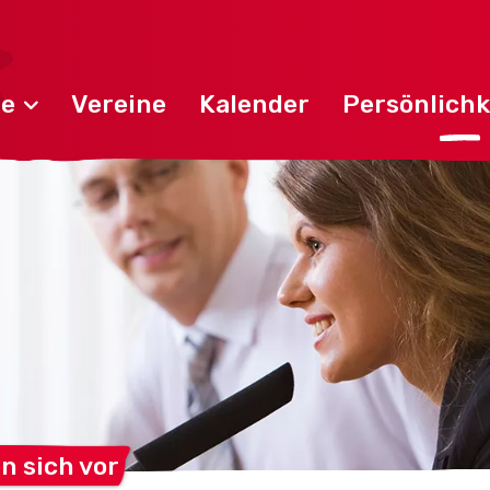
de
Vereine
Kalender
Persönlichk
en sich
vor