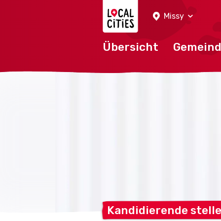
Localcities
Missy
Übersicht
Gemein
Kandidierende stell