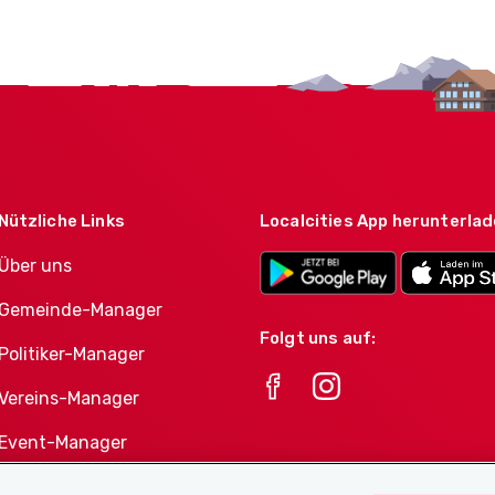
Nützliche Links
Localcities App herunterla
Über uns
Gemeinde-Manager
Folgt uns auf:
Politiker-Manager
Vereins-Manager
Event-Manager
Athletes-Manager