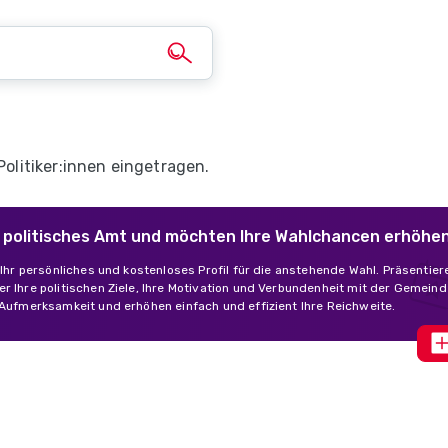
Politiker:innen eingetragen.
in politisches Amt und möchten Ihre Wahlchancen erhöhe
s Ihr persönliches und kostenloses Profil für die anstehende Wahl. Präsentier
r Ihre politischen Ziele, Ihre Motivation und Verbundenheit mit der Gemeind
 Aufmerksamkeit und erhöhen einfach und effizient Ihre Reichweite.