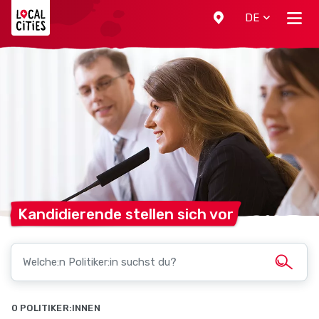
Localcities
DE
Kandidierende stellen sich
vor
0 POLITIKER:INNEN