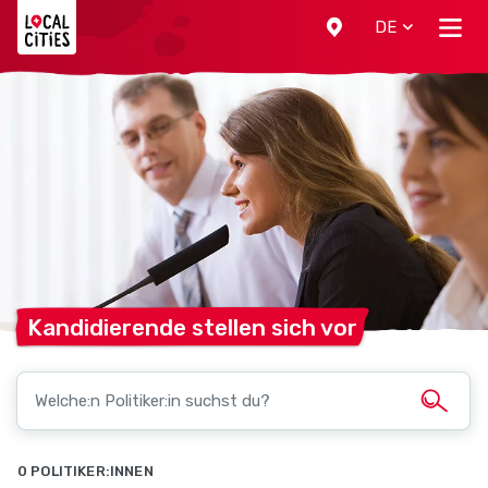
Localcities
DE
Kandidierende stellen sich
vor
0 POLITIKER:INNEN