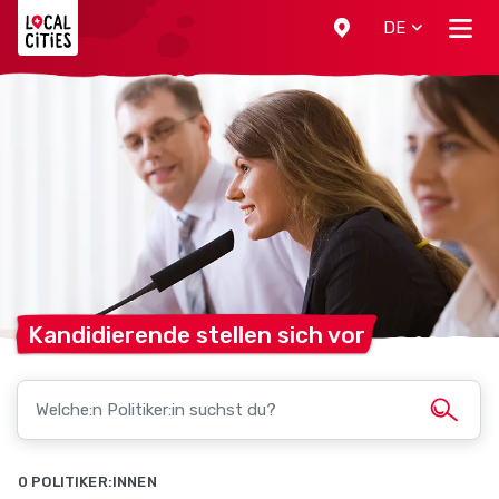
Localcities
DE
Kandidierende stellen sich
vor
0 POLITIKER:INNEN