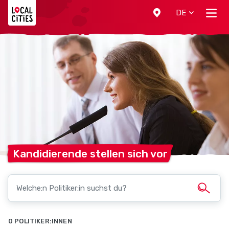
Localcities
DE
Kandidierende stellen sich
vor
0 POLITIKER:INNEN