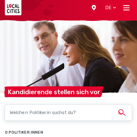
Localcities
DE
Kandidierende stellen sich
vor
0 POLITIKER:INNEN