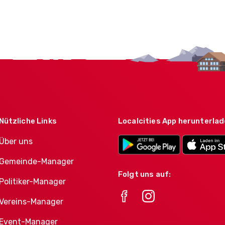
Nützliche Links
Localcities App herunterla
Über uns
Gemeinde-Manager
Folgt uns auf:
Politiker-Manager
Vereins-Manager
Event-Manager