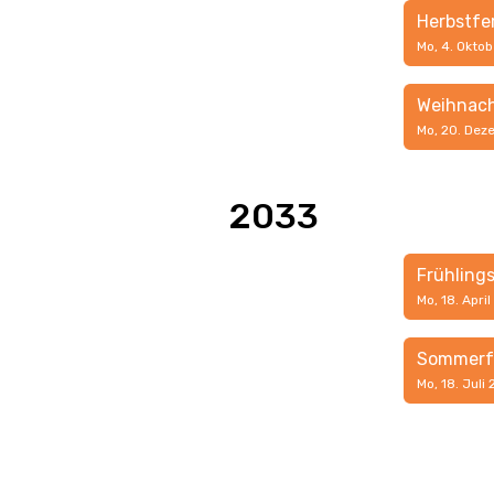
Herbstfe
Mo, 4. Oktob
Weihnach
Mo, 20. Dez
2033
Frühling
Mo, 18. Apri
Sommerf
Mo, 18. Juli