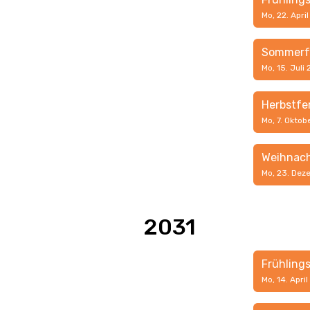
Mo, 22. Apri
Sommerf
Mo, 15. Juli
Herbstfe
Mo, 7. Oktob
Weihnach
Mo, 23. Dez
2031
Frühling
Mo, 14. April