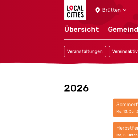
Localcities
Brütten
Übersicht
Gemein
Veranstaltungen
Vereinsaktiv
2026
Sommerf
Mo, 13. Juli
Herbstfe
Mo, 5. Oktob