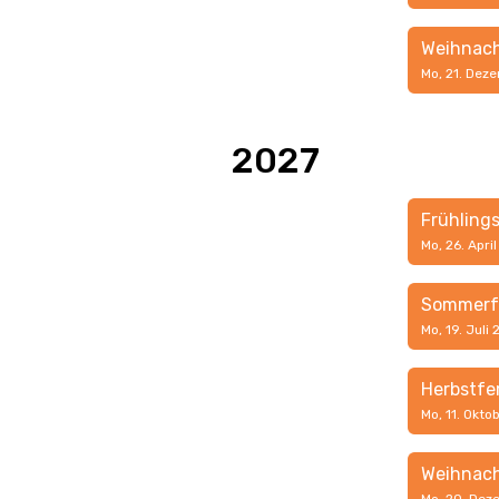
Weihnach
Mo, 21. Dez
2027
Frühling
Mo, 26. Apri
Sommerf
Mo, 19. Juli
Herbstfe
Mo, 11. Okto
Weihnach