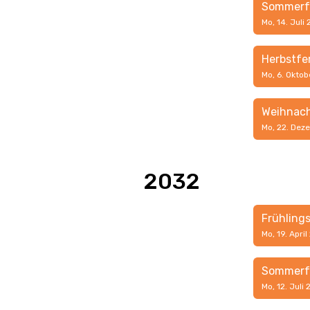
Sommerf
Mo, 14. Juli
Herbstfe
Mo, 6. Oktob
Weihnach
Mo, 22. Dez
2032
Frühling
Mo, 19. Apri
Sommerf
Mo, 12. Juli