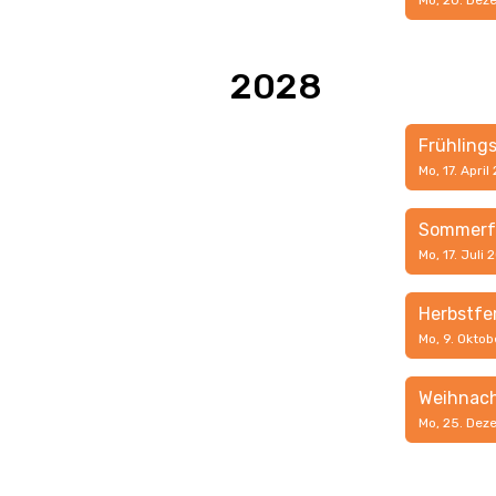
Mo, 20. Dez
2028
Frühling
Mo, 17. April
Sommerf
Mo, 17. Juli
Herbstfe
Mo, 9. Oktob
Weihnach
Mo, 25. Dez