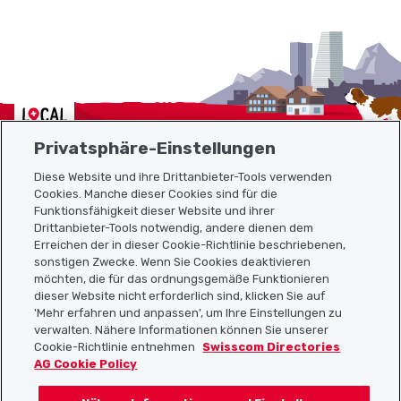
Localcities
Privatsphäre-Einstellungen
Diese Website und ihre Drittanbieter-Tools verwenden
Cookies. Manche dieser Cookies sind für die
Funktionsfähigkeit dieser Website und ihrer
Sitemap
Drittanbieter-Tools notwendig, andere dienen dem
Erreichen der in dieser Cookie-Richtlinie beschriebenen,
Nützliche Links
sonstigen Zwecke. Wenn Sie Cookies deaktivieren
möchten, die für das ordnungsgemäße Funktionieren
dieser Website nicht erforderlich sind, klicken Sie auf
'Mehr erfahren und anpassen', um Ihre Einstellungen zu
Localcities App herunterladen
verwalten. Nähere Informationen können Sie unserer
Cookie-Richtlinie entnehmen
Swisscom Directories
AG Cookie Policy