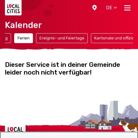
Localcities
DE
Kalender
gung
Ferien
Ereignis- und Feiertage
Kantonale und offiziell
Dieser Service ist in deiner Gemeinde
leider noch nicht verfügbar!
Localcities