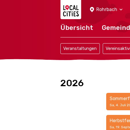
Localcities
Rohrbach
Übersicht
Gemein
Veranstaltungen
Vereinsaktiv
2026
Sommerf
Sa, 4. Juli 
Herbstfe
Sa, 19. Sept