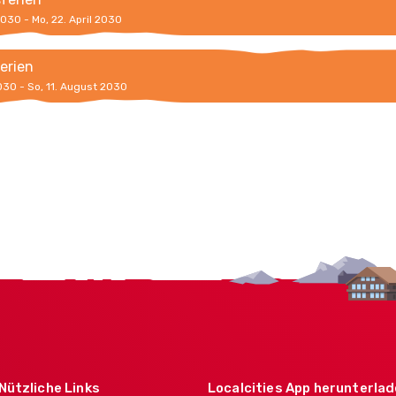
 2030 - Mo, 22. April 2030
erien
2030 - So, 11. August 2030
Nützliche Links
Localcities App herunterla