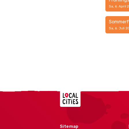
Sa, 6. April
Sommerf
Sa, 6. Juli 
Localcities
Sitemap