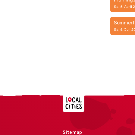
Sa, 6. April
Sommerf
Sa, 6. Juli 
Localcities
Sitemap