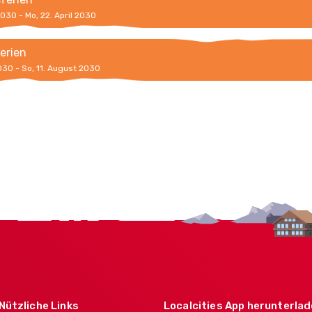
 2030 - Mo, 22. April 2030
erien
2030 - So, 11. August 2030
Nützliche Links
Localcities App herunterla