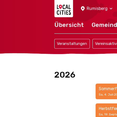
Localcities
Rumisberg
Übersicht
Gemein
Veranstaltungen
Vereinsaktiv
2026
Sommerf
Sa, 4. Juli 
Herbstfe
Sa, 19. Sept