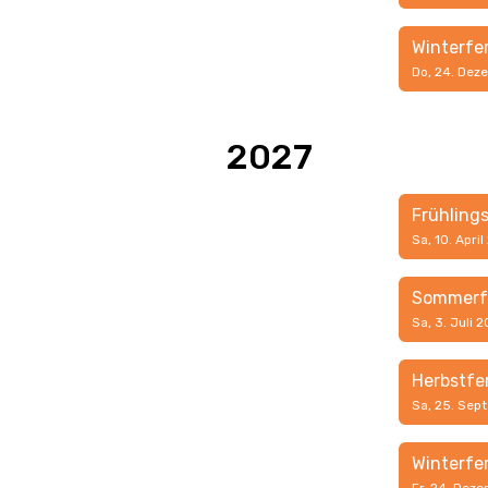
Winterfe
Do, 24. Dez
2027
Frühling
Sa, 10. April
Sommerf
Sa, 3. Juli 
Herbstfe
Sa, 25. Sep
Winterfe