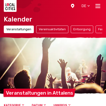
Localcities
DE
Kalender
Veranstaltungen
Vereinsaktivitäten
Entsorgung
Ferie
Veranstaltungen in
Attalens
KATEGORIE
DATUM
UMKREIS