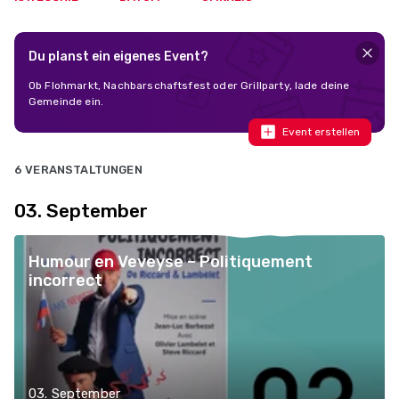
Du planst ein eigenes Event?
Ob Flohmarkt, Nachbarschaftsfest oder Grillparty, lade deine
Gemeinde ein.
Event erstellen
6 VERANSTALTUNGEN
03. September
Humour en Veveyse – Politiquement
incorrect
03. September