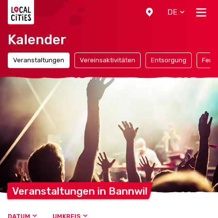
Localcities
DE
Kalender
Veranstaltungen
Vereinsaktivitäten
Entsorgung
Ferie
Veranstaltungen in
Bannwil
DATUM
UMKREIS