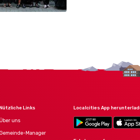
Nützliche Links
Localcities App herunterla
Über uns
Gemeinde-Manager