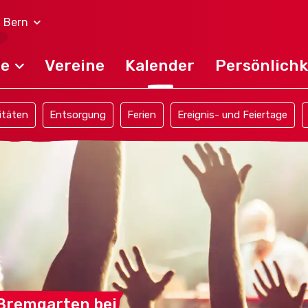
 Bern
de
Vereine
Kalender
Persönlichk
itäten
Entsorgung
Ferien
Ereignis- und Feiertage
 Bremgarten
bei