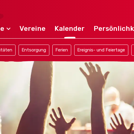
de
Vereine
Kalender
Persönlichk
itäten
Entsorgung
Ferien
Ereignis- und Feiertage