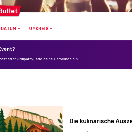
Bullet
DATUM
UMKREIS
 Event?
est oder Grillparty, lade deine Gemeinde ein.
Die kulinarische Ausze