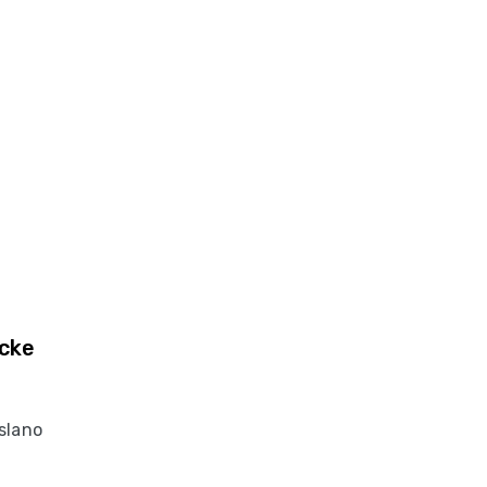
ücke
slano