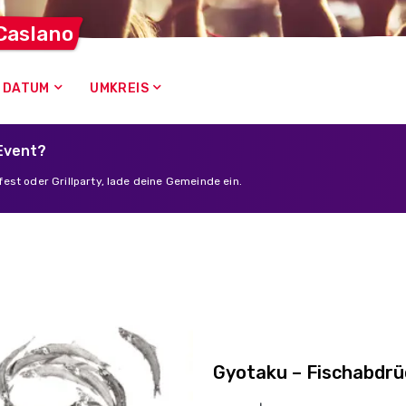
Caslano
DATUM
UMKREIS
 Event?
est oder Grillparty, lade deine Gemeinde ein.
Gyotaku – Fischabdr