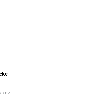
ücke
slano