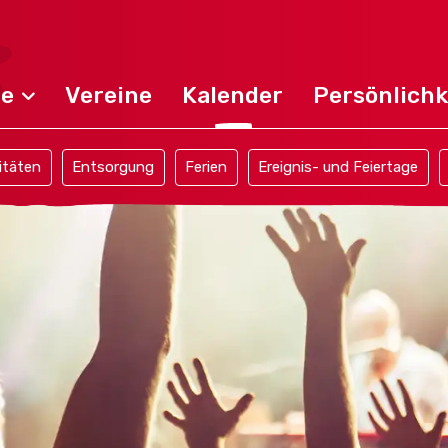
de
Vereine
Kalender
Persönlichk
itäten
Entsorgung
Ferien
Ereignis- und Feiertage