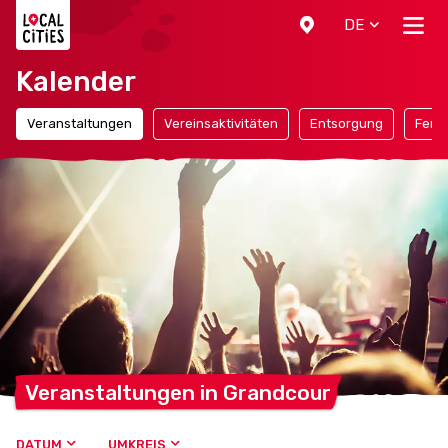
Localcities
DE
Kalender
Veranstaltungen
Vereinsaktivitäten
Entsorgung
Ferie
Veranstaltungen in
Grandcour
DATUM
UMKREIS