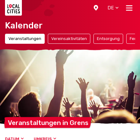
Localcities
DE
Kalender
Veranstaltungen
Vereinsaktivitäten
Entsorgung
Ferie
Veranstaltungen in
Grens
DATUM
UMKREIS