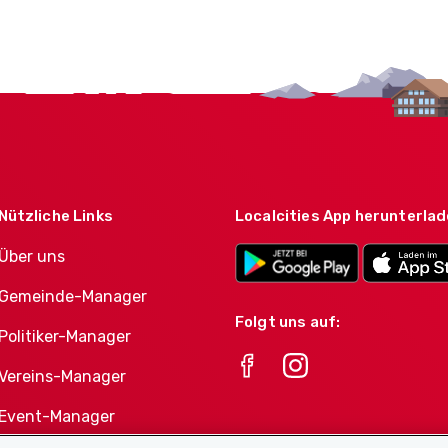
Nützliche Links
Localcities App herunterla
Über uns
Gemeinde-Manager
Folgt uns auf:
Politiker-Manager
Vereins-Manager
Event-Manager