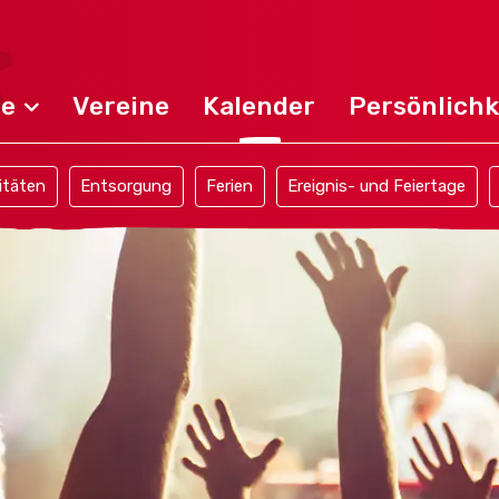
de
Vereine
Kalender
Persönlichk
itäten
Entsorgung
Ferien
Ereignis- und Feiertage