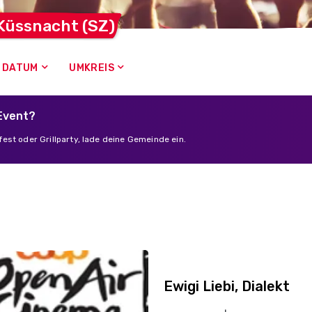
 Küssnacht
(SZ)
DATUM
UMKREIS
 Event?
est oder Grillparty, lade deine Gemeinde ein.
Ewigi Liebi, Dialekt