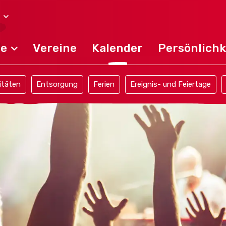
de
Vereine
Kalender
Persönlichk
itäten
Entsorgung
Ferien
Ereignis- und Feiertage