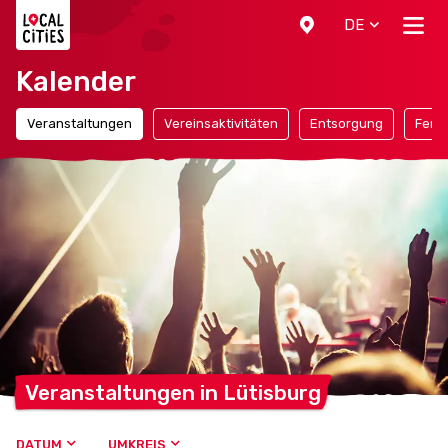
Localcities
DE
Kalender
Veranstaltungen
Vereinsaktivitäten
Entsorgung
Ferie
Veranstaltungen in
Lütisburg
DATUM
UMKREIS