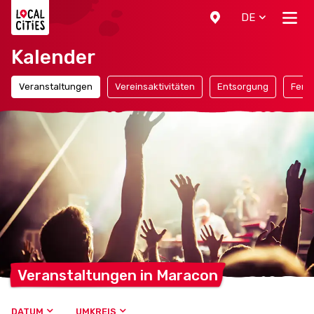
Localcities
DE
Kalender
Veranstaltungen
Vereinsaktivitäten
Entsorgung
Ferie
Veranstaltungen in
Maracon
DATUM
UMKREIS