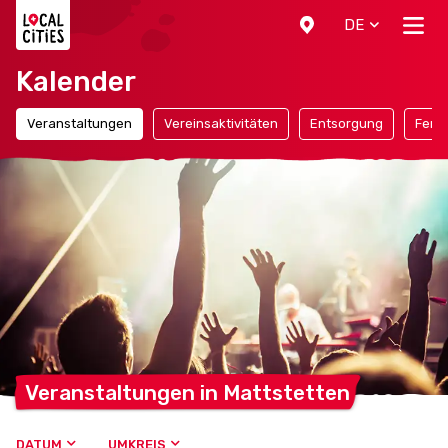
Localcities
DE
Kalender
Veranstaltungen
Vereinsaktivitäten
Entsorgung
Ferie
Veranstaltungen in
Mattstetten
DATUM
UMKREIS