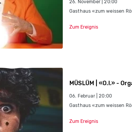
26. November | 20:00
Gasthaus «zum weissen Rös
Zum Ereignis
MÜSLÜM | «O.I.» - Org
06. Februar | 20:00
Gasthaus «zum weissen Rös
Zum Ereignis