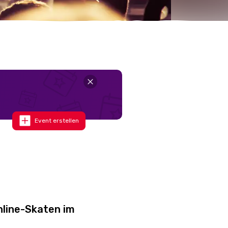
Event erstellen
nline-Skaten im