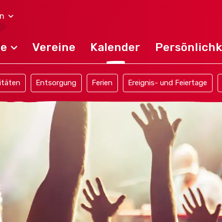
en
de
Vereine
Kalender
Persönlichk
itäten
Entsorgung
Ferien
Ereignis- und Feiertage