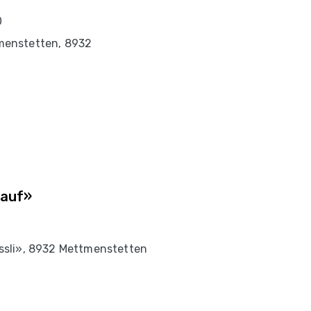
0
enstetten, 8932
 auf»
sli», 8932 Mettmenstetten