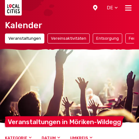
Localcities
DE
Kalender
Veranstaltungen
Vereinsaktivitäten
Entsorgung
Ferie
Veranstaltungen in
Möriken-Wildegg
KATEGORIE
DATUM
UMKREIS