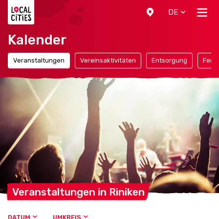
Localcities
DE
Kalender
Veranstaltungen
Vereinsaktivitäten
Entsorgung
Ferie
Veranstaltungen in
Riniken
DATUM
UMKREIS