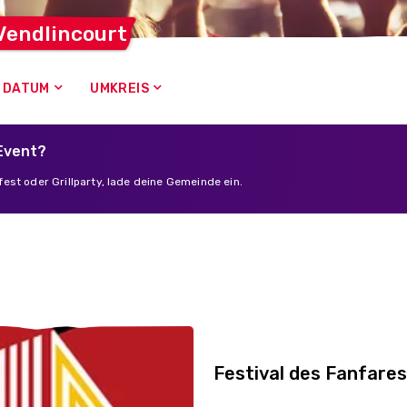
Vendlincourt
DATUM
UMKREIS
 Event?
est oder Grillparty, lade deine Gemeinde ein.
Festival des Fanfares