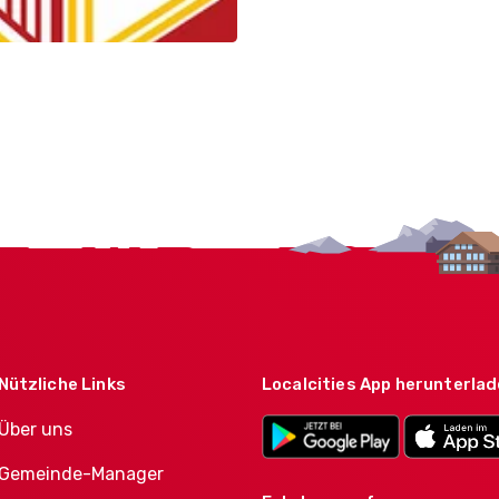
Nützliche Links
Localcities App herunterla
Über uns
Gemeinde-Manager