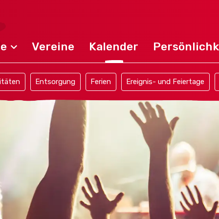
de
Vereine
Kalender
Persönlichk
itäten
Entsorgung
Ferien
Ereignis- und Feiertage