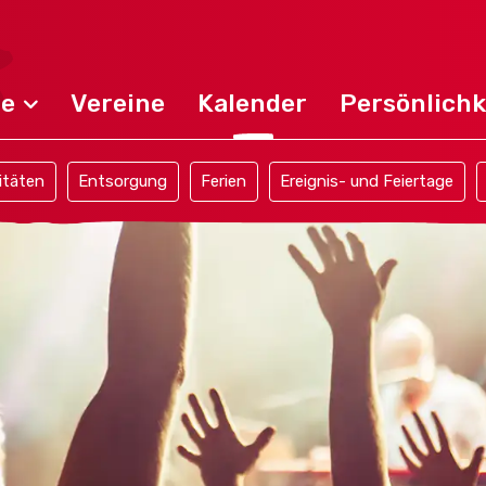
de
Vereine
Kalender
Persönlichk
itäten
Entsorgung
Ferien
Ereignis- und Feiertage