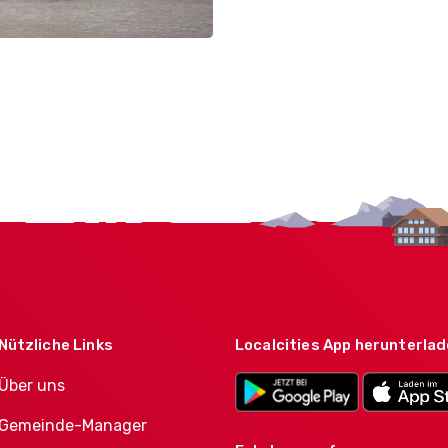
Nützliche Links
Localcities App herunterla
Über uns
Gemeinde-Manager