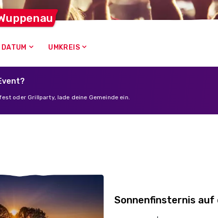
Wuppenau
DATUM
UMKREIS
 Event?
est oder Grillparty, lade deine Gemeinde ein.
Sonnenfinsternis auf