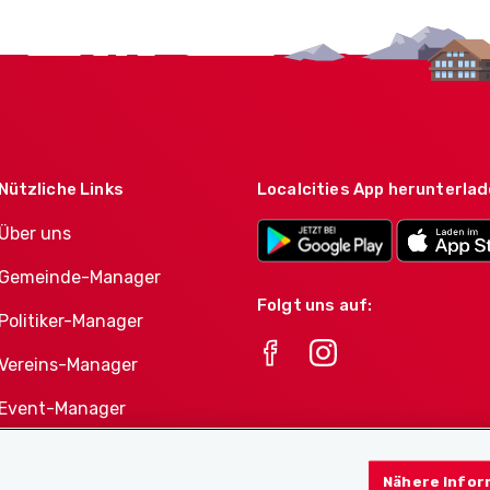
Nützliche Links
Localcities App herunterla
Über uns
Gemeinde-Manager
Folgt uns auf:
Politiker-Manager
Vereins-Manager
Event-Manager
Athletes-Manager
Nähere Infor