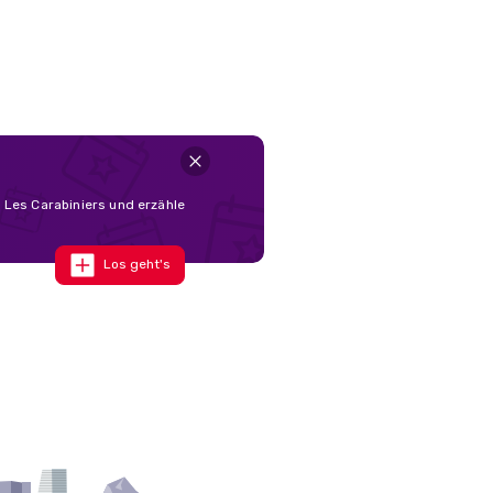
 Les Carabiniers und erzähle
Los geht's