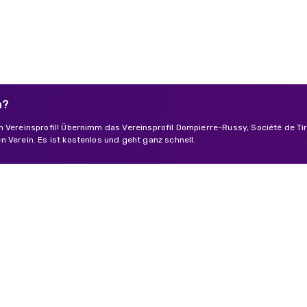
n?
n Vereinsprofil! Übernimm das Vereinsprofil Dompierre-Russy, Société de Tir
 Verein. Es ist kostenlos und geht ganz schnell.