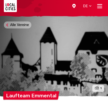
Localcities
DE
Alle Vereine
1
Laufteam
Emmental