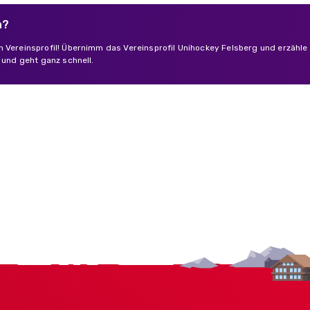
n?
n Vereinsprofil! Übernimm das Vereinsprofil Unihockey Felsberg und erzähle
s und geht ganz schnell.