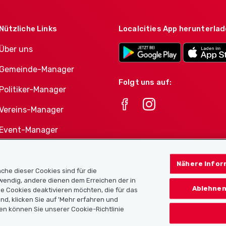
Nützliche Links
Localcities App herunterla
Über uns
Gemeinde-Manager
Folgt uns auf:
Politiker-Manager
Vereins-Manager
Event-Manager
Athletes-Manager
Nähere Infor
Vereine-Produktportfolio
che dieser Cookies sind für die
twendig, andere dienen dem Erreichen der in
Ablehnen
e Cookies deaktivieren möchten, die für das
nd, klicken Sie auf 'Mehr erfahren und
en können Sie unserer Cookie-Richtlinie