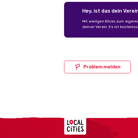
Hey, ist das dein Verei
Mit wenigen Klicks zum eigene
deinen Verein. Es ist kostenlo
Problem melden
Localcities