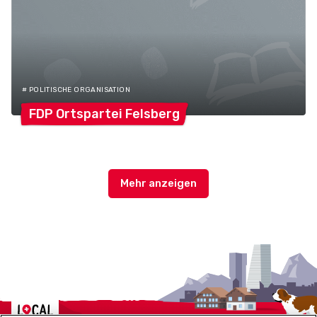
# POLITISCHE ORGANISATION
FDP Ortspartei
Felsberg
Localcities