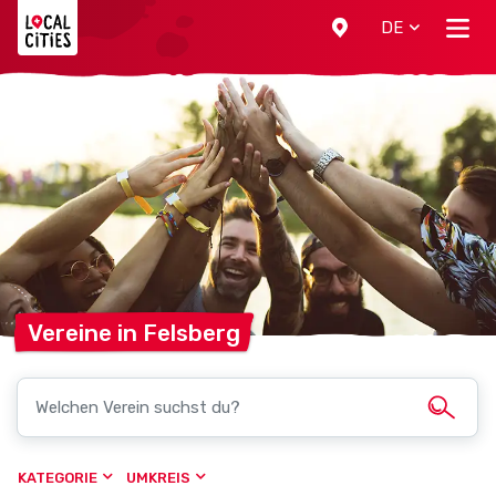
Localcities
DE
Vereine in
Felsberg
KATEGORIE
UMKREIS