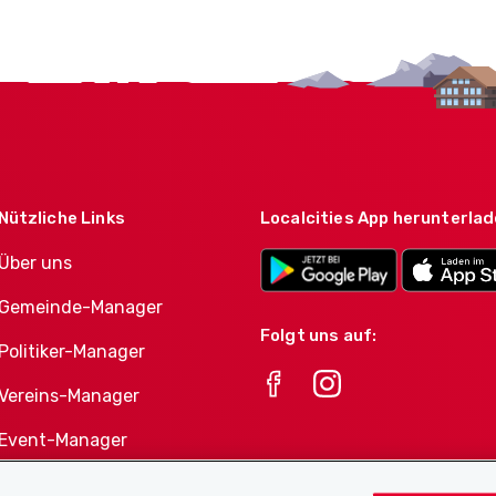
Nützliche Links
Localcities App herunterla
Über uns
Gemeinde-Manager
Folgt uns auf:
Politiker-Manager
Vereins-Manager
Event-Manager
Athletes-Manager