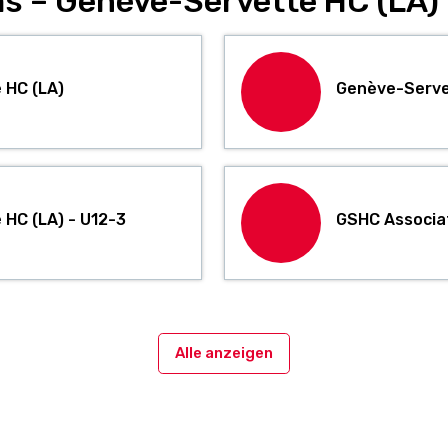
s – Genève-Servette HC (LA)
 HC (LA)
Genève-Servet
HC (LA) - U12-3
GSHC Associati
Alle anzeigen