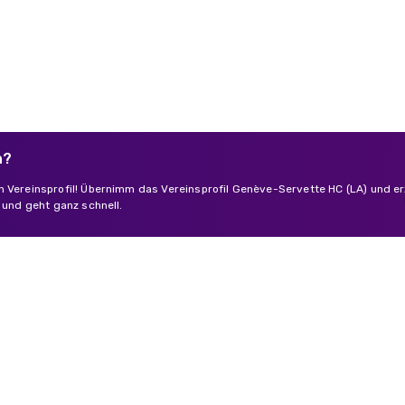
n?
n Vereinsprofil! Übernimm das Vereinsprofil Genève-Servette HC (LA) und e
s und geht ganz schnell.