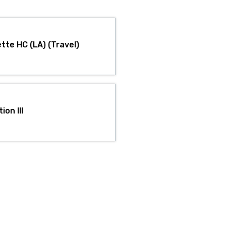
te HC (LA) (Travel)
on III