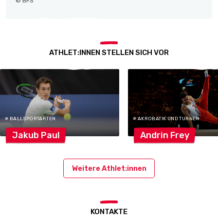
© BFS
ATHLET:INNEN STELLEN SICH VOR
# BALLSPORTARTEN
# AKROBATIK UND TURNEN
Jakub
Paul
Andrin
Frey
Weitere Athlet:innen
KONTAKTE