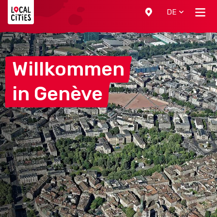
Localcities
DE
Willkommen
in
Genève