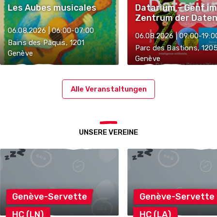
Les Aubes musicales
Datarium – Genf im
Zentrum der Date
über das Leben
06.08.2026 | 06:00-07:00
06.08.2026 | 09:00-19:0
Bains des Pâquis, 1201
Parc des Bastions, 120
Genève
Genève
Alle Veranstaltungen
UNSERE VEREINE
Genève-Servette
Genève-Servette
HC
(LN)
HC
(LA)