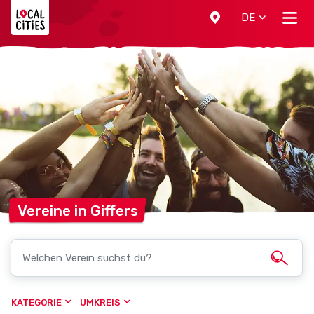
Localcities
DE
Vereine in
Giffers
KATEGORIE
UMKREIS