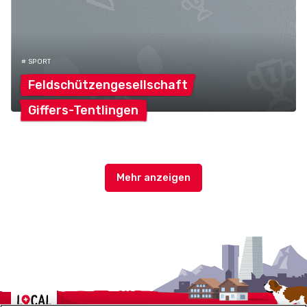
# SPORT
Feldschützengesellschaft
Giffers-Tentlingen
Localcities