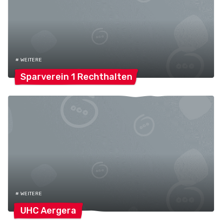
# WEITERE
Sparverein 1
Rechthalten
# WEITERE
UHC
Aergera