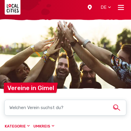
Localcities
DE
Vereine in
Gimel
KATEGORIE
UMKREIS