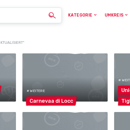
KATEGORIE
UMKREIS
AKTUALISIERT"
# WEI
Uni
# WEITERE
Carnevaa di
Locc
Tig