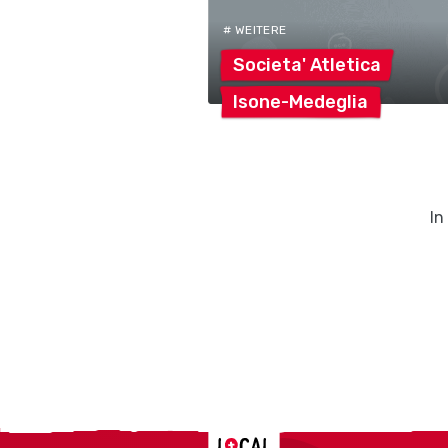
# WEITERE
Societa'
Atletica
Isone-Medeglia
In
Localcities