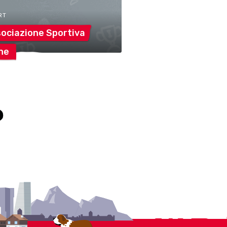
RT
sociazione
Sportiva
ne