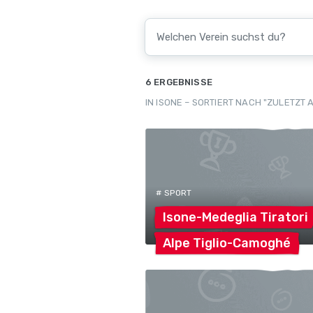
6 ERGEBNISSE
IN ISONE – SORTIERT NACH "ZULETZT 
# SPORT
Isone-Medeglia
Tiratori
Alpe
Tiglio-Camoghé