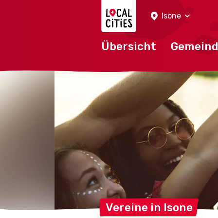
Localcities
Isone
Übersicht
Gemein
Vereine in
Isone