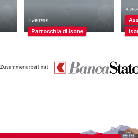
# SPO
As
# WEITERE
Parrocchia di
Isone
Iso
 Zusammenarbeit mit