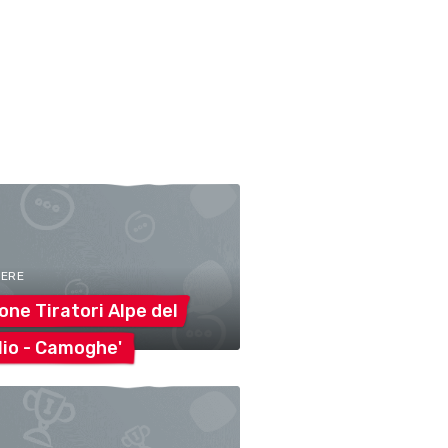
TERE
one Tiratori Alpe
del
lio -
Camoghe'