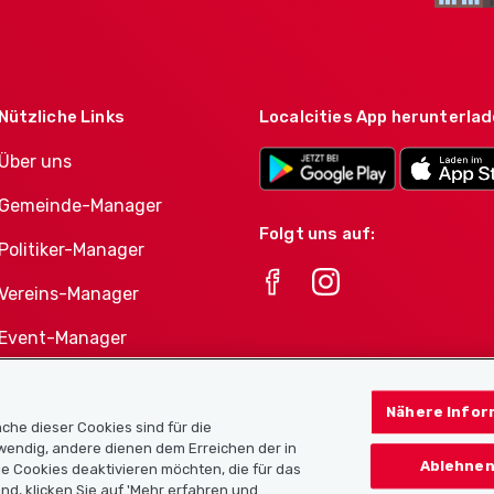
Nützliche Links
Localcities App herunterla
Über uns
Gemeinde-Manager
Folgt uns auf:
Politiker-Manager
Vereins-Manager
Event-Manager
Athletes-Manager
Nähere Infor
Vereine-Produktportfolio
che dieser Cookies sind für die
twendig, andere dienen dem Erreichen der in
Ablehnen
e Cookies deaktivieren möchten, die für das
nd, klicken Sie auf 'Mehr erfahren und