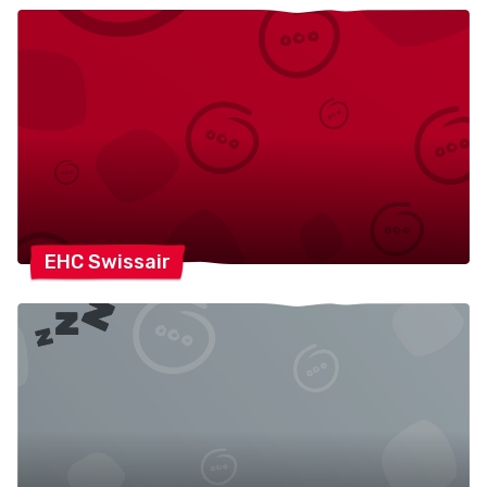
EHC
Swissair