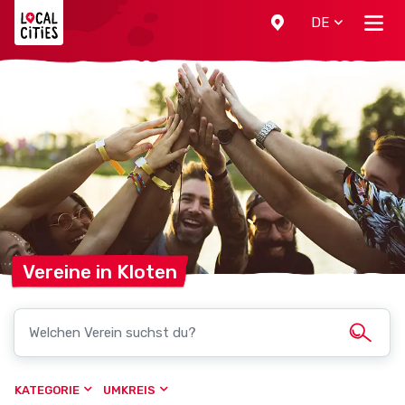
Localcities
DE
Vereine in
Kloten
KATEGORIE
UMKREIS