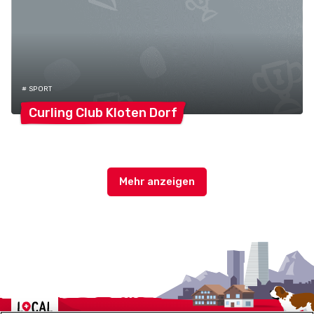
# SPORT
Curling Club Kloten
Dorf
Localcities