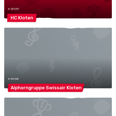
# SPORT
HC
Kloten
# MUSIK
Alphorngruppe Swissair
Kloten