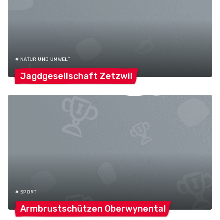
# NATUR UND UMWELT
Jagdgesellschaft
Zetzwil
# SPORT
Armbrustschützen
Oberwynental