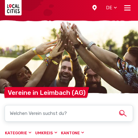
Localcities
DE
Vereine in Leimbach
(AG)
KATEGORIE
UMKREIS
KANTONE