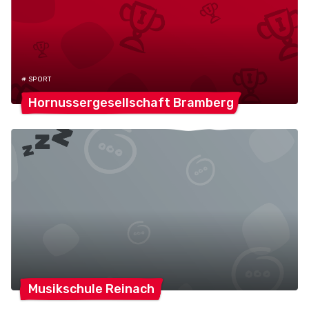
# SPORT
Hornussergesellschaft
Bramberg
Musikschule
Reinach