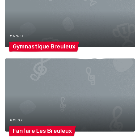
# SPORT
Gymnastique
Breuleux
# MUSIK
Fanfare Les
Breuleux