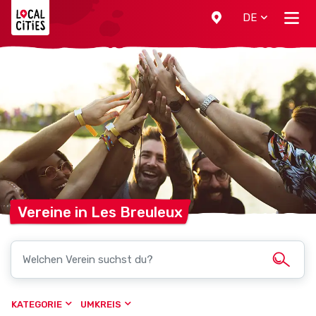
Localcities
DE
Vereine in Les
Breuleux
KATEGORIE
UMKREIS