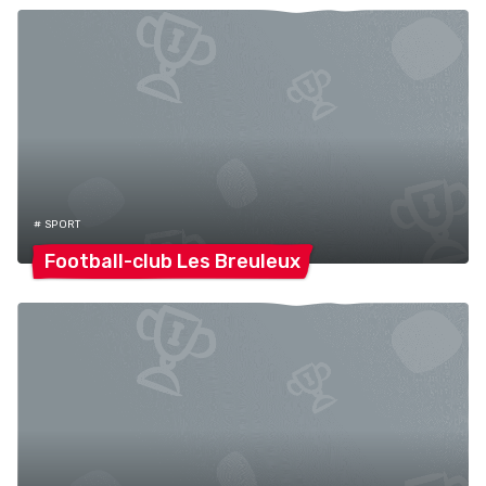
# SPORT
Football-club Les
Breuleux