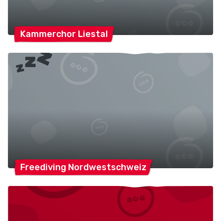
Kammerchor
Liestal
Freediving
Nordwestschweiz