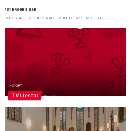
181 ERGEBNISSE
IN LIESTAL – SORTIERT NACH "ZULETZT AKTUALISIERT"
# SPORT
TV
Liestal