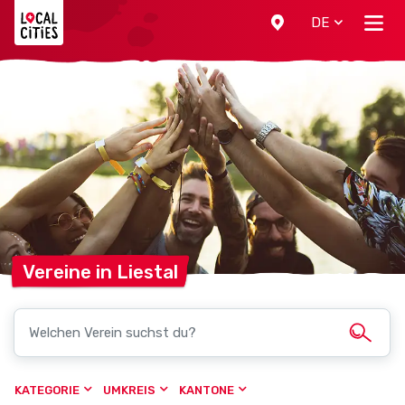
Localcities
DE
Vereine in
Liestal
KATEGORIE
UMKREIS
KANTONE