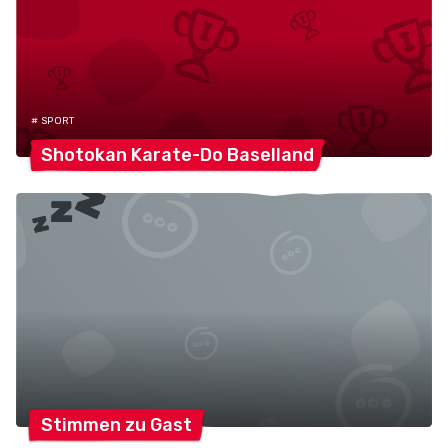
# SPORT
Shotokan Karate-Do
Baselland
Stimmen zu
Gast