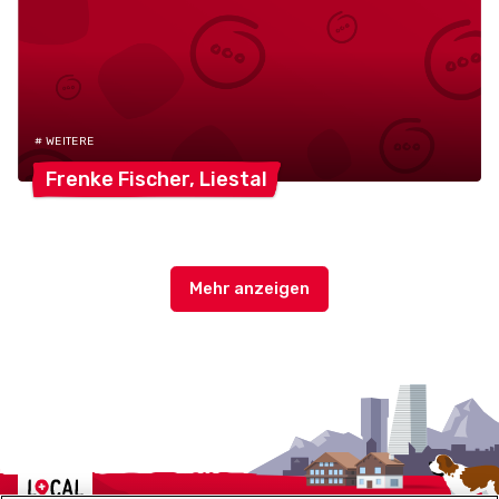
# WEITERE
Frenke Fischer,
Liestal
Localcities