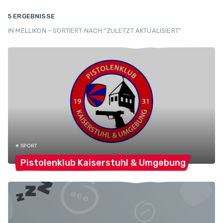
5 ERGEBNISSE
IN MELLIKON – SORTIERT NACH "ZULETZT AKTUALISIERT"
# SPORT
Pistolenklub Kaiserstuhl &
Umgebung