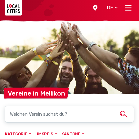
Localcities
DE
Vereine in
Mellikon
KATEGORIE
UMKREIS
KANTONE