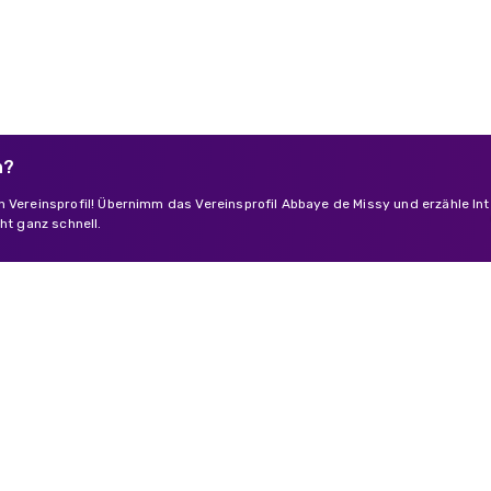
n?
n Vereinsprofil! Übernimm das Vereinsprofil Abbaye de Missy und erzähle I
ht ganz schnell.