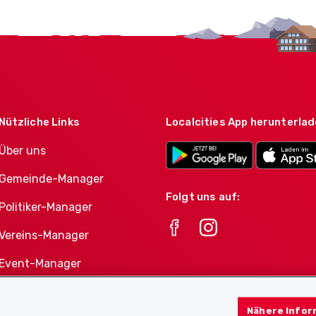
Nützliche Links
Localcities App herunterla
Über uns
Gemeinde-Manager
Folgt uns auf:
Politiker-Manager
Vereins-Manager
Event-Manager
Athletes-Manager
Nähere Infor